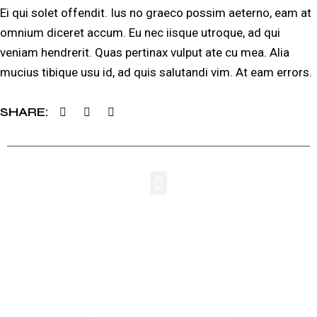
Ei qui solet offendit. Ius no graeco possim aeterno, eam at
omnium diceret accum. Eu nec iisque utroque, ad qui
veniam hendrerit. Quas pertinax vulput ate cu mea. Alia
mucius tibique usu id, ad quis salutandi vim. At eam errors.
SHARE
YouTube
Instagram
Spotify
Facebook
© 2025 Mars, All Rights Reserved