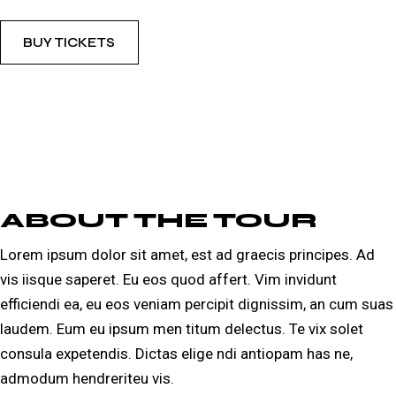
BUY TICKETS
ABOUT THE TOUR
Lorem ipsum dolor sit amet, est ad graecis principes. Ad
vis iisque saperet. Eu eos quod affert. Vim invidunt
efficiendi ea, eu eos veniam percipit dignissim, an cum suas
laudem. Eum eu ipsum men titum delectus. Te vix solet
consula expetendis. Dictas elige ndi antiopam has ne,
admodum hendreriteu vis.