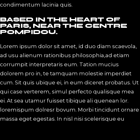
condimentum lacinia quis.
BASED IN THE HEART OF
PARIS, NEAR THE CENTRE
POMPIDOU.
Lorem ipsum dolor sit amet, id duo diam scaevola,
ad usu alienum rationibus philosophia,ad etiam
corrumpit interpretaris eum. Tation mucius
dolorem pro in, te tamquam molestie imperdiet
cum. Sit quis ubique ei, in eum diceret probatus. Ut
qui case verterem, simul perfecto qualisque mea
ei. At sea utamur fuisset tibique ali quenean lor.
loremispum dolresr bovum. Morbi tincidunt ornare
massa eget egestas. In nisl nisi scelerisque eu